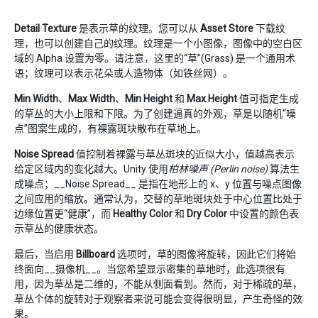
Detail Texture
是表示草的纹理。您可以从
Asset Store
下载纹
理，也可以创建自己的纹理。纹理是一个小图像，图像中的空白区
域的 Alpha 设置为零。请注意，这里的“草”(Grass) 是一个通用术
语；纹理可以表示花朵或人造物体（如铁丝网）。
Min Width
、
Max Width
、
Min Height
和
Max Height
值可指定生成
的草丛的大小上限和下限。为了创建逼真的外观，草是以随机“噪
点”图案生成的，有裸露斑块散布在草地上。
Noise Spread
值控制着裸露与草丛斑块的近似大小，值越高表示
给定区域内的变化越大。Unity 使用
柏林噪声 (Perlin noise)
算法生
成噪点；__Noise Spread__ 是指在地形上的 x、y 位置与噪点图像
之间应用的缩放。通常认为，交替的草地斑块处于中心位置比处于
边缘位置更“健康”，而
Healthy Color
和
Dry Color
中设置的颜色表
示草丛的健康状态。
最后，当启用
Billboard
选项时，草的图像将旋转，因此它们将始
终面向__摄像机__。当您希望显示密集的草地时，此选项很有
用，因为草丛是二维的，不能从侧面看到。然而，对于稀疏的草，
草丛个体的旋转对于观察者来说可能会变得很明显，产生奇怪的效
果。