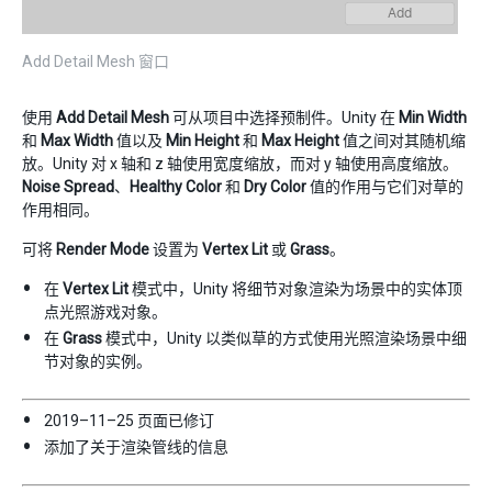
Add Detail Mesh 窗口
使用
Add Detail Mesh
可从项目中选择预制件。Unity 在
Min Width
和
Max Width
值以及
Min Height
和
Max Height
值之间对其随机缩
放。Unity 对 x 轴和 z 轴使用宽度缩放，而对 y 轴使用高度缩放。
Noise Spread
、
Healthy Color
和
Dry Color
值的作用与它们对草的
作用相同。
可将
Render Mode
设置为
Vertex Lit
或
Grass
。
在
Vertex Lit
模式中，Unity 将细节对象渲染为场景中的实体顶
点光照游戏对象。
在
Grass
模式中，Unity 以类似草的方式使用光照渲染场景中细
节对象的实例。
2019–11–25 页面已修订
添加了关于渲染管线的信息