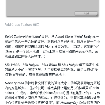
Add Grass Texture 窗口
Detail Texture
是表示草的纹理。从 Asset Store 下载的 Unity 标准
资源中包含一些合适的纹理。您也可以自己创建。纹理只是一个小
图像，图像中的空白区域的 Alpha 设置为零。（当然，这里的“草”
(Grass) 是一个通用术语，实际上您可以使用图像来表示花朵、画
笔甚至铁丝网等人造物体。）
Min Width
、
Min Height
、
Max Width
和
Max Height
值可指定生成
的草丛大小的上限和下限。为了获得逼真的外观，草是以随机“噪
点”图案生成的，有裸露斑块散布在草地上。
Noise Spread
值控制着交替斑块的近似大小，值越高表示给定区域
内的变化越大。（技术说明：噪点实际上是使用_柏林噪声 (Perlin
noise)_ 生成的；噪点扩散 (Noise Spread) 是指在地形上的 x、y 位
置与噪点图像之间应用的缩放。）通常认为，交替的草地斑块处于
中心位置比处于边缘位置更“健康”，而
Healthy/Dry Color
设置的作