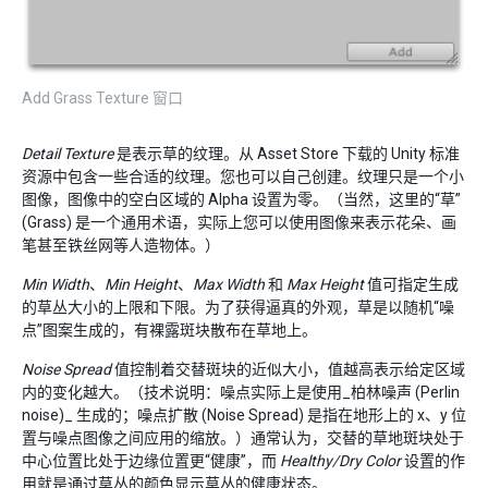
Add Grass Texture 窗口
Detail Texture
是表示草的纹理。从 Asset Store 下载的 Unity 标准
资源中包含一些合适的纹理。您也可以自己创建。纹理只是一个小
图像，图像中的空白区域的 Alpha 设置为零。（当然，这里的“草”
(Grass) 是一个通用术语，实际上您可以使用图像来表示花朵、画
笔甚至铁丝网等人造物体。）
Min Width
、
Min Height
、
Max Width
和
Max Height
值可指定生成
的草丛大小的上限和下限。为了获得逼真的外观，草是以随机“噪
点”图案生成的，有裸露斑块散布在草地上。
Noise Spread
值控制着交替斑块的近似大小，值越高表示给定区域
内的变化越大。（技术说明：噪点实际上是使用_柏林噪声 (Perlin
noise)_ 生成的；噪点扩散 (Noise Spread) 是指在地形上的 x、y 位
置与噪点图像之间应用的缩放。）通常认为，交替的草地斑块处于
中心位置比处于边缘位置更“健康”，而
Healthy/Dry Color
设置的作
用就是通过草丛的颜色显示草丛的健康状态。