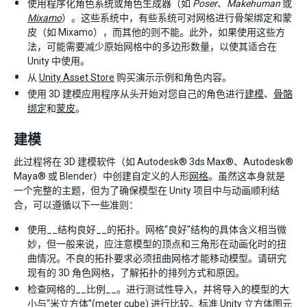
使用程序化角色系统或角色生成器（如
Poser
、
Makehuman
或
Mixamo
）。这些系统中，有些系统可对网格进行骨架绑定和蒙
皮（如 Mixamo），而其他的则不能。此外，如果使用这些方
法，可能需要减少原始网格中的多边形数量，以使其适合在
Unity 中使用。
从
Unity Asset Store
购买演示示例和角色内容。
使用 3D 建模应用程序从头开始对您自己的角色进行
建模
、
骨骼
绑定
和
蒙皮
。
建模
此过程将在 3D 建模软件（如 Autodesk® 3ds Max®、Autodesk®
Maya® 或 Blender）中创建自定义的人形
网格
。虽然这本身就是
一个完整的主题，但为了确保模型在 Unity 项目中与动画顺利结
合，可以遵循以下一些准则：
使用__结构良好__的拓扑。网格“良好”结构的具体含义相当微
妙，但一般来说，应注意模型的顶点和三角形在动画化时的扭
曲情况。不良的拓扑要求必须扭曲网格才能移动模型。请研究
现有的 3D 角色网格，了解拓扑的排列方式和原因。
检查网格的__比例__。进行测试性导入，并将导入的模型的大
小与“米立方体”(meter cube) 进行比较。标准 Unity 立方体图元