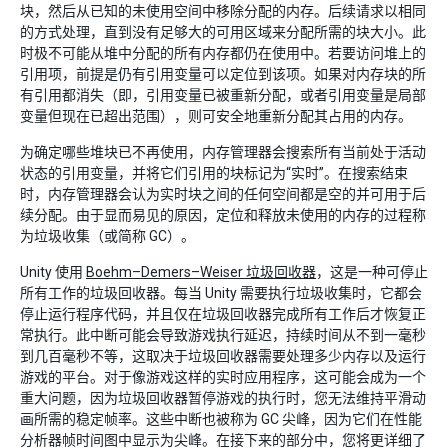
块，然后从已知的未使用空间中移除分配的内存。后续请求以相同
的方式处理，直到没有足够大的可用区域来分配所需的块大小。此
时极不可能从堆中分配的所有内存都仍在使用中。若要访问堆上的
引用项，前提是仍有引用变量可以定位到该项。如果对内存块的所
有引用都消失（即，引用变量已被重新分配，或者引用变量是局部
变量但现在已超出范围），则可安全地重新分配其占用的内存。
为确定哪些堆块已不再使用，内存管理器会搜索所有当前处于活动
状态的引用变量，并将它们引用的块标记为“实时”。在搜索结束
时，内存管理器会认为实时块之间的任何空间都是空的并可用于后
续分配。由于显而易见的原因，定位和释放未使用的内存的过程称
为垃圾收集（或简称 GC）。
Unity 使用
Boehm–Demers–Weiser 垃圾回收器
，这是一种可停止
所有工作的垃圾回收器。每当 Unity 需要执行垃圾收集时，它都会
停止运行程序代码，并且仅在垃圾回收器完成所有工作后才恢复正
常执行。此中断可能会导致游戏执行延迟，持续时间从不到一毫秒
到几百毫秒不等，这取决于垃圾回收器需要处理多少内存以及运行
游戏的平台。对于像游戏这样的实时应用程序，这可能会成为一个
重大问题，因为垃圾回收器暂停游戏的执行时，您无法维持平滑动
画所需的稳定帧率。这些中断也被称为 GC 尖峰，因为它们在性能
分析器帧时间图中显示为尖峰。在接下来的部分中，您将更详细了