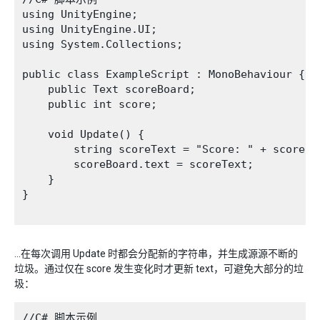
using UnityEngine;

using UnityEngine.UI;

using System.Collections;

public class ExampleScript : MonoBehaviour {

    public Text scoreBoard;

    public int score;

    void Update() {

        string scoreText = "Score: " + score.To
        scoreBoard.text = scoreText;

    }

}

…在每次调用 Update 时都会分配新的字符串，并生成源源不断的
垃圾。通过仅在 score 发生变化时才更新 text，可避免大部分的垃
圾：
//C# 脚本示例
