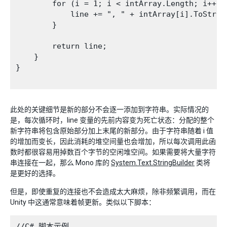
        for (i = 1; i < intArray.Length; i++) {
            line += ", " + intArray[i].ToString
        }

        return line;

    }

}

此处的关键细节是新的部分不会逐一添加到字符串。实际情况的
是，每次循环时，line 变量的先前内容变为死亡状态：分配的整个
新字符串将包含原始部分加上末尾的新部分。由于字符串随着 i 值
的增加而变长，因此消耗的堆空间量也会增加，所以每次调用此函
数时都很容易用掉数百个字节的空闲堆空间。如果需要将大量字符
串连接在一起，那么 Mono 库的
System.Text.StringBuilder
类将
是更好的选择。
但是，即使重复的连接也不会造成太大麻烦，除非频繁调用，而在
Unity 中这通常意味着帧更新。类似以下脚本：
//C# 脚本示例
