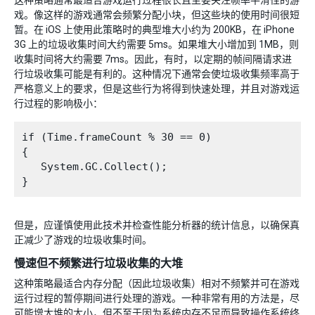
这种策略通常最适合游戏运行过程很长且主要关注帧率平滑性的游
戏。像这样的游戏通常会频繁分配小块，但这些块的使用时间很短
暂。在 iOS 上使用此策略时的典型堆大小约为 200KB，在 iPhone
3G 上的垃圾收集时间大约需要 5ms。如果堆大小增加到 1MB，则
收集时间将大约需要 7ms。因此，有时，以定期的帧间隔请求进
行垃圾收集可能是有利的。这种情况下通常会使垃圾收集频率高于
严格意义上的要求，但是这些行为将得到快速处理，并且对游戏运
行过程的影响极小：
if (Time.frameCount % 30 == 0)

{

   System.GC.Collect();

但是，应谨慎使用此技术并检查性能分析器的统计信息，以确保真
正减少了游戏的垃圾收集时间。
慢速但不频繁进行垃圾收集的大堆
这种策略最适合内存分配（因此垃圾收集）相对不频繁并可在游戏
运行过程的暂停期间进行处理的游戏。一种非常有用的方法是，尽
可能增大堆的大小，但不至于因为系统内存不足而导致操作系统终