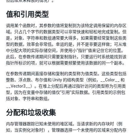
但后续从未释放的情况）。
值和引用类型
调用某个函数时，其参数的值将复制到为该特定调用保留的内存区
域。只占几个字节的数据类型可以非常快速和轻松地完成复制。但
是，对象、字符串和数组通常要大得多，如果需要经常复制这些类
型的数据，效率会非常低。幸运的是，并不是非要这样做；可从堆
中分配大项的实际存储空间，并使用小“指针”值来记住它的位置。
此后，在参数传递期间只需要复制指针。只要运行时系统能找到该
指针所标识的项，就可以根据需要频繁使用该数据的同一个副本。
在参数传递期间直接存储和复制的类型称为值类型。这些类型包括
整数、浮点数、布尔值和 Unity 的结构类型（例如，__Color__ 和
__Vector3__）。在堆上分配后再通过指针访问的类型称为引用类
型，因为在变量中存储的值仅“引用”实际数据。引用类型的示例包
括对象、字符串和数组。
分配和垃圾收集
内存管理器跟踪已知未使用的堆区域。当请求新的内存块时（例
如，当实例化对象时），管理器选择一个未使用的区域来分配内存