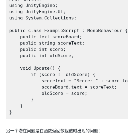
using UnityEngine;

using UnityEngine.UI;

using System.Collections;

public class ExampleScript : MonoBehaviour {

    public Text scoreBoard;

    public string scoreText;

    public int score;

    public int oldScore;

    void Update() {

        if (score != oldScore) {

            scoreText = "Score: " + score.ToStr
            scoreBoard.text = scoreText;

            oldScore = score;

        }

    }

另一个潜在问题是在函数返回数组值时出现的问题：