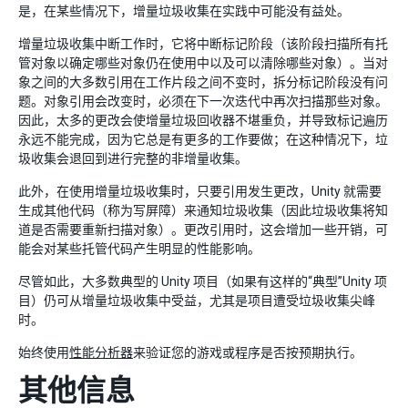
是，在某些情况下，增量垃圾收集在实践中可能没有益处。
增量垃圾收集中断工作时，它将中断标记阶段（该阶段扫描所有托
管对象以确定哪些对象仍在使用中以及可以清除哪些对象）。当对
象之间的大多数引用在工作片段之间不变时，拆分标记阶段没有问
题。对象引用会改变时，必须在下一次迭代中再次扫描那些对象。
因此，太多的更改会使增量垃圾回收器不堪重负，并导致标记遍历
永远不能完成，因为它总是有更多的工作要做；在这种情况下，垃
圾收集会退回到进行完整的非增量收集。
此外，在使用增量垃圾收集时，只要引用发生更改，Unity 就需要
生成其他代码（称为写屏障）来通知垃圾收集（因此垃圾收集将知
道是否需要重新扫描对象）。更改引用时，这会增加一些开销，可
能会对某些托管代码产生明显的性能影响。
尽管如此，大多数典型的 Unity 项目（如果有这样的“典型”Unity 项
目）仍可从增量垃圾收集中受益，尤其是项目遭受垃圾收集尖峰
时。
始终使用
性能分析器
来验证您的游戏或程序是否按预期执行。
其他信息