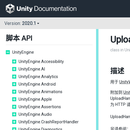
Version:
2020.1
Uplo
脚本 API
class in U
UnityEngine
UnityEngine.Accessibility
UnityEngine.AI
描述
UnityEngine.Analytics
用于
Unit
UnityEngine.Android
UnityEngine.Animations
附加到
Uni
Upload
UnityEngine.Apple
为 HTT
UnityEngine.Assertions
UnityEngine.Audio
Upload
UnityEngine.CrashReportHandler
另请参阅
UnityEngine.Diagnostics