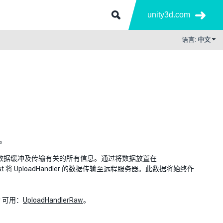
unity3d.com
语言:
中文
输。
处理与主体数据缓冲及传输有关的所有信息。通过将数据放置在
st
将 UploadHandler 的数据传输至远程服务器。此数据将始终作
r 可用：
UploadHandlerRaw
。