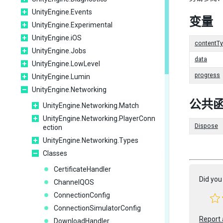
UnityEngine.Events
变量
UnityEngine.Experimental
UnityEngine.iOS
contentT
UnityEngine.Jobs
data
UnityEngine.LowLevel
progress
UnityEngine.Lumin
UnityEngine.Networking
公共
UnityEngine.Networking.Match
UnityEngine.Networking.PlayerConn
Dispose
ection
UnityEngine.Networking.Types
Classes
CertificateHandler
Did you 
ChannelQOS
ConnectionConfig
ConnectionSimulatorConfig
Report 
DownloadHandler