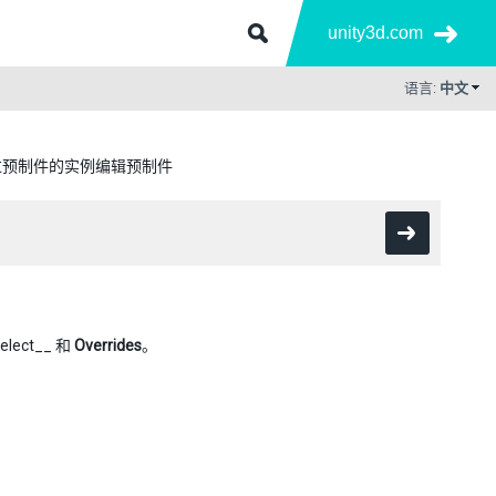
unity3d.com
语言:
中文
过预制件的实例编辑预制件
elect__ 和
Overrides
。