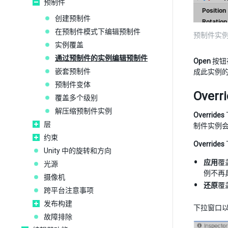
预制件
创建预制件
在预制件模式下编辑预制件
预制件实例的
实例覆盖
通过预制件的实例编辑预制件
Open
按钮
嵌套预制件
成此实例
预制件变体
Over
覆盖多个级别
解压缩预制件实例
Overrides
层
制件实例
约束
Overrides
Unity 中的旋转和方向
应用
覆
光源
例不再
摄像机
还原
覆
跨平台注意事项
发布构建
下拉窗口
故障排除