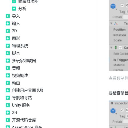
编辑器功能
分析
导入
输入
2D
图形
物理系统
脚本
多玩家和联网
音频
视频概述
查看预制件实例
动画
创建用户界面 (UI)
要检查条
导航和寻路
Unity 服务
XR
开源代码仓库
Asset Store 发布