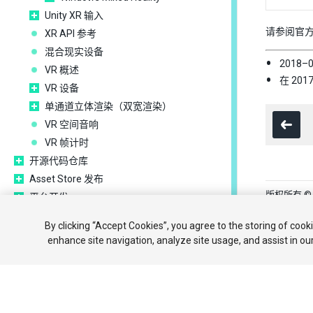
Unity XR 输入
请参阅官方
XR API 参考
混合现实设备
2018
VR 概述
在 201
VR 设备
单通道立体渲染（双宽渲染）
VR 空间音响
VR 帧计时
开源代码仓库
Asset Store 发布
版权所有 © 202
平台开发
实验性
教程
社区
By clicking “Accept Cookies”, you agree to the storing of cook
旧版主题
enhance site navigation, analyze site usage, and assist in ou
Your 
最佳实践指南
专家指南
Unity 2019.2 中的新功能
术语表