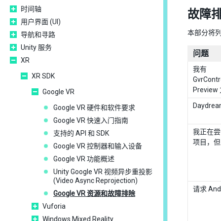
时间轴
故障
用户界面 (UI)
本部分将列
导航和寻路
Unity 服务
问题
XR
我有
XR SDK
GvrContr
Previ
Google VR
Daydre
Google VR 硬件和软件要求
Google VR 快速入门指南
我正在尝试
支持的 API 和 SDK
项目，但 
Google VR 控制器和输入设备
Google VR 功能概述
Unity Google VR 视频异步重投影
(Video Async Reprojection)
请求 And
Google VR 资源和故障排除
Vuforia
Windows Mixed Reality