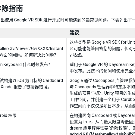
排除指南
出使用 Google VR SDK 进行开发时可能遇到的最常见问题。下表列
建议
这些类型是 Google VR SDK for
oller/GvrViewer/GvrXXXX/Instant
区可能也能够回答您的问题，但对于任
ew 方面的问题。如何解决此问题？
y
站点。
am Keyboard 什么时候发布？
适用于 Google VR 的 Daydream
中发布。此技术的访问和使用完全基于 
构建以 iOS 为目标的 Cardboard
Google 通过 Cocoapods 库管理系
Xcode 报告了链接器错误。
与 Cocoapods 管理器中特定版本的 
生成的项目与标准 Unity 项目的生成方
工作空间，并创建一个用于 Cardb
作空间而不仅仅是项目本身，从而避免
roid 权限
在构建面向 Cardboard 或 Daydrea
设置为 true，从而最大限度降低因退出
dream 应用程序需要“
危险权限
”
ndroid 6.0 (Marshmallow) 中