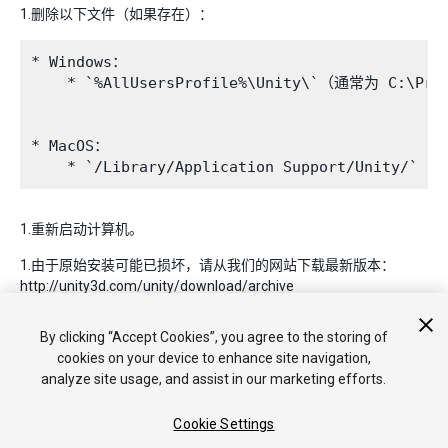
1.删除以下文件（如果存在）：
* Windows：

    * `%AllUsersProfile%\Unity\`（通常为 C:\Prog
* MacOS：

1.重新启动计算机。
1.由于原始安装可能已损坏，请从我们的网站下载最新版本：
http://unity3d.com/unity/download/archive
1.重新安装 Unity。
By clicking “Accept Cookies”, you agree to the storing of
cookies on your device to enhance site navigation,
analyze site usage, and assist in our marketing efforts.
Cookie Settings