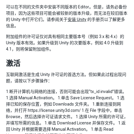
可以在不同的文件夹中安装不同版本的 Editor。但是，请务必备份
项目，因为这些项目可能会被较新的版本升级，而无法在较旧版本
的 Unity 中打开它们。请参阅关于
安装 Unity
的手册页以了解更多
信息。
附加组件的许可证仅对具有相同主要版本号（例如 3.x 和 4.x）的
Unity 版本有效。如果升级到 Unity 的次要版本，例如 4.0 升级到
4.1，则将保留附加组件。
激活
互联网激活是生成 Unity 许可证的首选方法。但如果此过程出现问
题，请按以下步骤操作：
1.断开计算机与网络的连接，否则可能会出现“tx_id invalid”错误。
1.选择 Manual Activation。 1.单击 Save License Request。 1.选
择已知的保存位置，例如 Downloads 文件夹。 1.重新连接到网
络，并打开 https://license.unity3d.com/ 1.在 File 字段中，单击
Browse，然后选择许可证请求文件。 1.选择 Unity 所需的许可证，
并填写所需的信息。 1.单击 Download License 并保存文件。 1.返
回 Unity 并根据需要选择 Manual Activation。 1.单击 Read