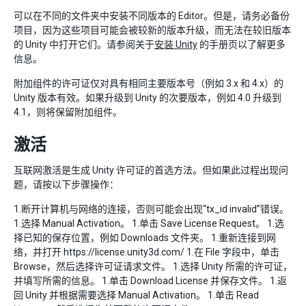
可以在不同的文件夹中安装不同版本的 Editor。但是，请务必备份
项目，因为这些项目可能会被较新的版本升级，而无法在较旧版本
的 Unity 中打开它们。请参阅关于
安装 Unity
的手册页以了解更多
信息。
附加组件的许可证仅对具有相同主要版本号（例如 3.x 和 4.x）的
Unity 版本有效。如果升级到 Unity 的次要版本，例如 4.0 升级到
4.1，则将保留附加组件。
激活
互联网激活是生成 Unity 许可证的首选方法。但如果此过程出现问
题，请按以下步骤操作：
1.断开计算机与网络的连接，否则可能会出现“tx_id invalid”错误。
1.选择 Manual Activation。 1.单击 Save License Request。 1.选
择已知的保存位置，例如 Downloads 文件夹。 1.重新连接到网
络，并打开 https://license.unity3d.com/ 1.在 File 字段中，单击
Browse，然后选择许可证请求文件。 1.选择 Unity 所需的许可证，
并填写所需的信息。 1.单击 Download License 并保存文件。 1.返
回 Unity 并根据需要选择 Manual Activation。 1.单击 Read