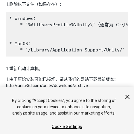
1.删除以下文件（如果存在）：
* Windows：

    * `%AllUsersProfile%\Unity\`（通常为 C:\Prog
* MacOS：

1.重新启动计算机。
1.由于原始安装可能已损坏，请从我们的网站下载最新版本：
http://unity3d.com/unity/download/archive
1.重新安装 Unity。
By clicking “Accept Cookies”, you agree to the storing of
cookies on your device to enhance site navigation,
analyze site usage, and assist in our marketing efforts.
Cookie Settings