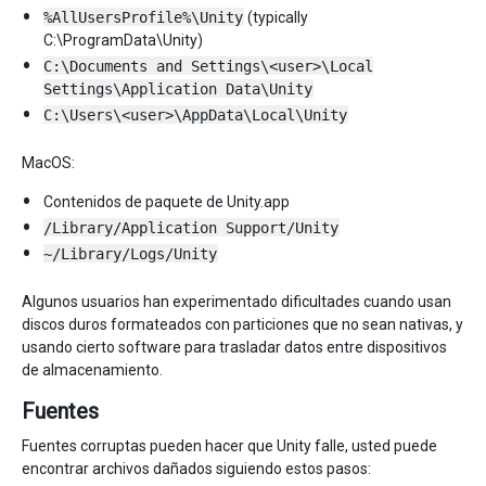
%AllUsersProfile%\Unity
(typically
C:\ProgramData\Unity)
C:\Documents and Settings\<user>\Local
Settings\Application Data\Unity
C:\Users\<user>\AppData\Local\Unity
MacOS:
Contenidos de paquete de Unity.app
/Library/Application Support/Unity
~/Library/Logs/Unity
Algunos usuarios han experimentado dificultades cuando usan
discos duros formateados con particiones que no sean nativas, y
usando cierto software para trasladar datos entre dispositivos
de almacenamiento.
Fuentes
Fuentes corruptas pueden hacer que Unity falle, usted puede
encontrar archivos dañados siguiendo estos pasos: