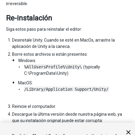
irreversible.
Re-instalación
Siga estos paso para reinstalar el editor:
Desinstale Unity. Cuando se esté en MacOs, arrastre la
aplicación de Unity a la caneca.
Borre estos archivos si están presentes:
Windows:
%AllUsersProfile%\Unity\
(typically
C:\ProgramData\Unity)
MacOS:
/Library/Application Support/Unity/
Reinicie el computador.
Descargue la última versión desde nuestra página web, ya
que su instalación original puede estar corrupta:
http://unity3d.com/unity/download/archive
Reinstale Unity.