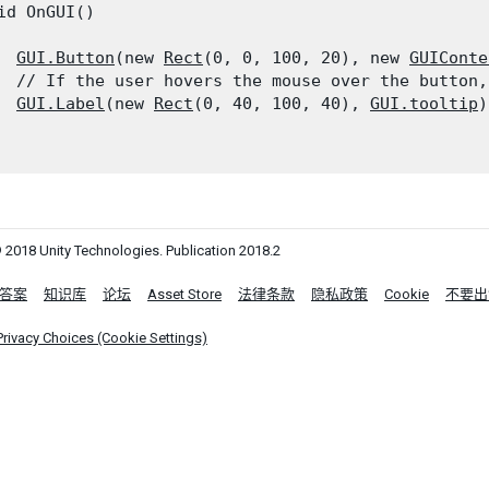
id OnGUI()

GUI.Button
(new 
Rect
(0, 0, 100, 20), new 
GUIConte
  // If the user hovers the mouse over the button,
GUI.Label
(new 
Rect
(0, 40, 100, 40), 
GUI.tooltip
)
 2018 Unity Technologies. Publication 2018.2
答案
知识库
论坛
Asset Store
法律条款
隐私政策
Cookie
不要出
Privacy Choices (Cookie Settings)