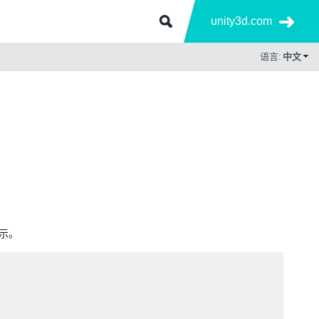
unity3d.com
语言:
中文
提示。