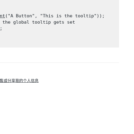
nt
("A Button", "This is the tooltip"));

 the global tooltip gets set

;

售或分享我的个人信息