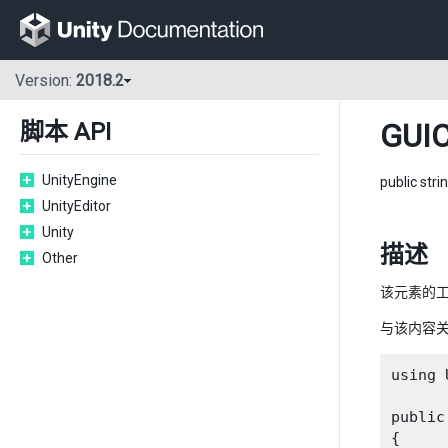
Version:
2018.2
GUIC
脚本 API
UnityEngine
public stri
UnityEditor
Unity
描述
Other
该元素的
与该内容关联
using 
public
{
