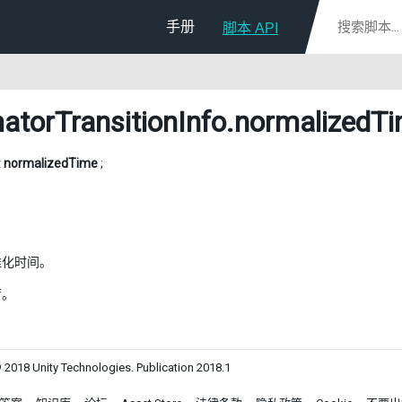
手册
脚本 API
atorTransitionInfo
.normalizedT
t
normalizedTime
;
准化时间。
0f。
 2018 Unity Technologies. Publication 2018.1