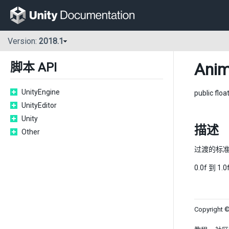
Version:
2018.1
Anim
脚本 API
UnityEngine
public floa
UnityEditor
Unity
描述
Other
过渡的标
0.0f 到 1.
Copyright ©