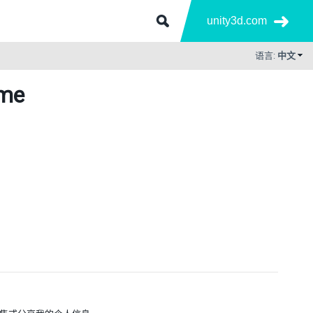
unity3d.com
语言:
中文
ime