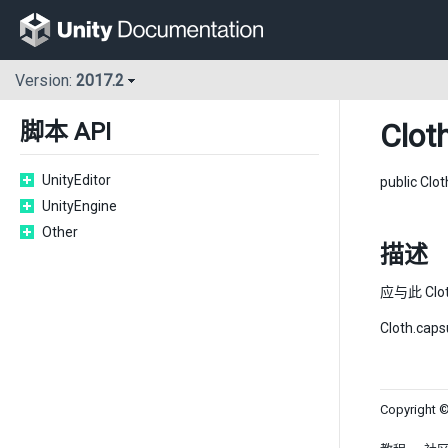
Version:
2017.2
Clot
脚本 API
UnityEditor
public Clo
UnityEngine
Other
描述
应与此 Clo
Cloth.c
Copyright ©