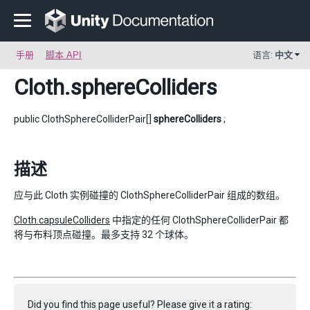
手册
脚本 API
语言:
中文
Cloth
.sphereColliders
public ClothSphereColliderPair[]
sphereColliders
;
描述
应与此 Cloth 实例碰撞的 ClothSphereColliderPair 组成的数组。
Cloth.capsuleColliders
中指定的任何 ClothSphereColliderPair 都
将与布料顶点碰撞。最多支持 32 个球体。
Did you find this page useful? Please give it a rating: