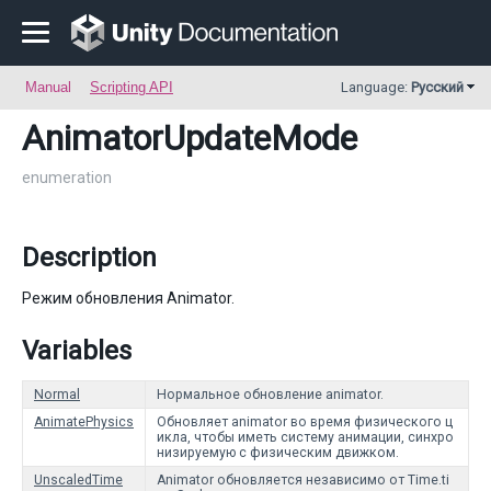
Manual
Scripting API
Language:
Русский
AnimatorUpdateMode
enumeration
Description
Режим обновления Animator.
Variables
Normal
Нормальное обновление animator.
AnimatePhysics
Обновляет animator во время физического ц
икла, чтобы иметь систему анимации, синхро
низируемую с физическим движком.
UnscaledTime
Animator обновляется независимо от Time.ti