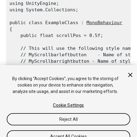
using UnityEngine;

using System.Collections;
public class ExampleClass : 
MonoBehaviour
{

    public float scrollPos = 0.5f;
    // This will use the following style names
    // MyScrollbarleftbutton    - Name of styl
    // MyScrollbarrightbutton - Name of style 
    // MyScrollbarthumb         - Name of styl
    void OnGUI()

By clicking “Accept Cookies”, you agree to the storing of
    {

cookies on your device to enhance site navigation,
        scrollPos = 
GUI.HorizontalScrollbar
(ne
analyze site usage, and assist in our marketing efforts.
    }

Cookie Settings
Reject All
Copyright © 2018 Unity Technologies. Publication 2018.2
Tutorials
Community Answers
Knowledge Base
Forums
Asset
Accept All Cookies