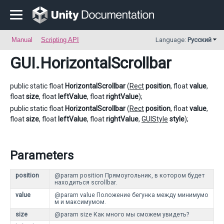
Manual
Scripting API
Language:
Русский
GUI
.HorizontalScrollbar
public static float
HorizontalScrollbar
(
Rect
position
, float
value
,
float
size
, float
leftValue
, float
rightValue
);
public static float
HorizontalScrollbar
(
Rect
position
, float
value
,
float
size
, float
leftValue
, float
rightValue
,
GUIStyle
style
);
Parameters
position
@param position Прямоугольник, в котором будет
находиться scrollbar.
value
@param value Положение бегунка между минимумо
м и максимумом.
size
@param size Как много мы сможем увидеть?