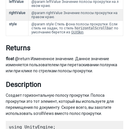
leftValue
@param leftValue Значение полосы прокрутки на л
евом краю.
rightValue
@param rightValue Значение полосы прокрутки на
правом краю.
style
@param style Стиль фона полосы прокрутки. Если
стиль не задан, то стиль
horizontalScrollbar
по
умолчанию берется из
GUISkin
.
Returns
float
@return Измененное значение. Данное значение
изменяется пользователем при перетаскивании ползунка
или при клике по стрелкам полосы прокрутки.
Description
Создает горизонтальную полосу прокрутки. Полоса
прокрутки это тот элемент, который вы используете для
перемещения по документу. Скорее всего, вы захотите
использовать scrollViews вместо полос прокрутки.
using UnityEngine;
