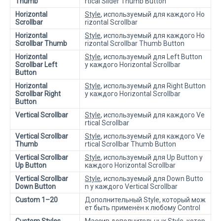
Thumb
rtical Slider Thumb Button
Horizontal
Style
, используемый для каждого Ho
Scrollbar
rizontal Scrollbar
Horizontal
Style
, используемый для каждого Ho
Scrollbar Thumb
rizontal Scrollbar Thumb Button
Horizontal
Style
, используемый для Left Button
Scrollbar Left
у каждого Horizontal Scrollbar
Button
Horizontal
Style
, используемый для Right Button
Scrollbar Right
у каждого Horizontal Scrollbar
Button
Vertical Scrollbar
Style
, используемый для каждого Ve
rtical Scrollbar
Vertical Scrollbar
Style
, используемый для каждого Ve
Thumb
rtical Scrollbar Thumb Button
Vertical Scrollbar
Style
, используемый для Up Button у
Up Button
каждого Horizontal Scrollbar
Vertical Scrollbar
Style
, используемый для Down Butto
Down Button
n у каждого Vertical Scrollbar
Custom 1–20
Дополнительный Style, который мож
ет быть применён к любому Control