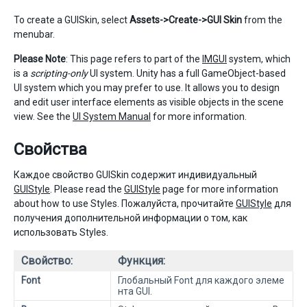
To create a GUISkin, select
Assets->Create->GUI Skin
from the
menubar.
Please Note
: This page refers to part of the
IMGUI
system, which
is a
scripting-only
UI system. Unity has a full GameObject-based
UI system which you may prefer to use. It allows you to design
and edit user interface elements as visible objects in the scene
view. See the
UI System Manual
for more information.
Свойства
Каждое свойство GUISkin содержит индивидуальный
GUIStyle
. Please read the
GUIStyle
page for more information
about how to use Styles. Пожалуйста, прочитайте
GUIStyle
для
получения дополнительной информации о том, как
использовать Styles.
Свойство:
Функция:
Font
Глобальный Font для каждого элеме
нта GUI.