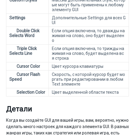
Custom Styles
Массив дополнительных Style, котор
ые могут быть применены к любому
элементу GUI
Settings
Дополнительные Settings для всех G
UI
Double Click
Если опция включена, то дважды на
Selects Word
жимая на слово, оно будет выделен
о
Triple Click
Если опция включена, то трижды на
Selects Line
жимая на слово, будет выделена вс
я строка
Cursor Color
Цвет курсора клавиатуры
Cursor Flash
Скорость, с которой курсор будет мо
Speed
ргать при редактировании в любом
Text элементе
Selection Color
Цвет выделенной области текста
Детали
Когда вы создаёте GUI для вашей игры, вам, вероятно, нужно
сделать много настроек для каждого элемента GUI. В разных
жанрах игры, таких как стратегия или ролевая игра, есть