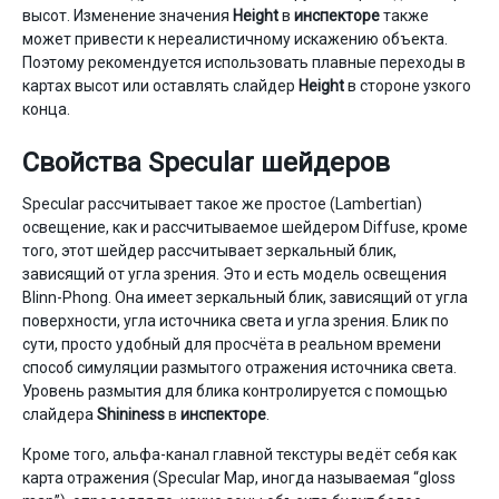
высот. Изменение значения
Height
в
инспекторе
также
может привести к нереалистичному искажению объекта.
Поэтому рекомендуется использовать плавные переходы в
картах высот или оставлять слайдер
Height
в стороне узкого
конца.
Свойства Specular шейдеров
Specular рассчитывает такое же простое (Lambertian)
освещение, как и рассчитываемое шейдером Diffuse, кроме
того, этот шейдер рассчитывает зеркальный блик,
зависящий от угла зрения. Это и есть модель освещения
Blinn-Phong. Она имеет зеркальный блик, зависящий от угла
поверхности, угла источника света и угла зрения. Блик по
сути, просто удобный для просчёта в реальном времени
способ симуляции размытого отражения источника света.
Уровень размытия для блика контролируется с помощью
слайдера
Shininess
в
инспекторе
.
Кроме того, альфа-канал главной текстуры ведёт себя как
карта отражения (Specular Map, иногда называемая “gloss