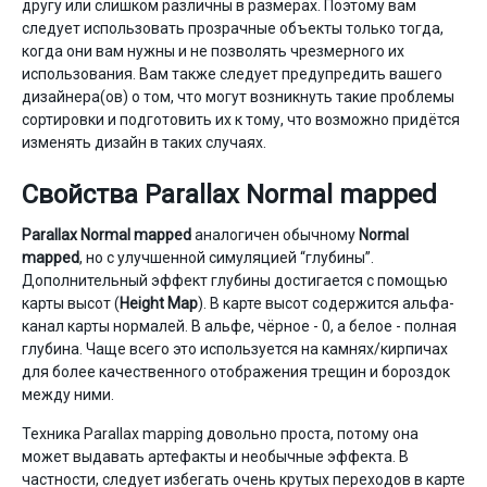
другу или слишком различны в размерах. Поэтому вам
следует использовать прозрачные объекты только тогда,
когда они вам нужны и не позволять чрезмерного их
использования. Вам также следует предупредить вашего
дизайнера(ов) о том, что могут возникнуть такие проблемы
сортировки и подготовить их к тому, что возможно придётся
изменять дизайн в таких случаях.
Свойства Parallax Normal mapped
Parallax Normal mapped
аналогичен обычному
Normal
mapped
, но с улучшенной симуляцией “глубины”.
Дополнительный эффект глубины достигается с помощью
карты высот (
Height Map
). В карте высот содержится альфа-
канал карты нормалей. В альфе, чёрное - 0, а белое - полная
глубина. Чаще всего это используется на камнях/кирпичах
для более качественного отображения трещин и бороздок
между ними.
Техника Parallax mapping довольно проста, потому она
может выдавать артефакты и необычные эффекта. В
частности, следует избегать очень крутых переходов в карте