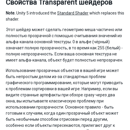
Свойства Transparent шейдеров
Note.
Unity 5 introduced the
Standard Shader
which replaces this
shader.
Этот шейдер может сделать геометрию меша частично или
полностью прозрачной с помощью считывания значений из
альфа-канала основной текстуры. 0 в альфе (чёрный)
означает полную прозрачность, в то время как 255 (белый) -
полную непрозрачность. Если ваша основная текстура не
имеет альфа-канала, объект будет полностью непрозрачен.
Использование прозрачных объектов в вашей игре может
быть непростым делом из-за стандартных проблем
графического программирование, которые могут приводить
к проблемам сортировки в вашей игре. Например, если вы
видите странные артефакты при обзоре сразу через два
окна, вы испытываете классическую проблему при
использовании прозрачности. Основное правило - быть
готовым к случаям, когда один прозрачный объект может
быть необычным способом отрисован перед другим,
особенно если объекты пересекаются, прилегают друг к