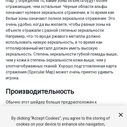
map”), определяя то, какие зоны объекта будут более
отражающие, чем остальные. Чёрные области альфы
означают нулевое зеркальное отражение, в то время как
белые зоны означают полное зеркальное отражение. Это
очень удобно, когда вы желаете, чтобы разные зоны на
объекте отражали с разной степенью зеркальности.
Например, что-то вроде ржавого металла должно
использовать низкую зеркальность, в то время как
отполированный металл должен иметь высокую
зеркальность. Степень зеркальности губной помады выше,
чем у кожи и степень зеркальности кожи выше, чем у
хлопчатобумажных тканей. Хорошо подготовленная карта
отражения (Specular Map) может очень приятно удивить
игрока.
Производительность
Обычно этот шейдер больше предрасположен к
высокозатратным шейдерам для рендеринга. Для
получения дополнительной информации, пожалуйста
By clicking “Accept Cookies”, you agree to the storing of
ознакомьтесь со страницей
производительность шейдеров
.
cookies on your device to enhance site navigation,