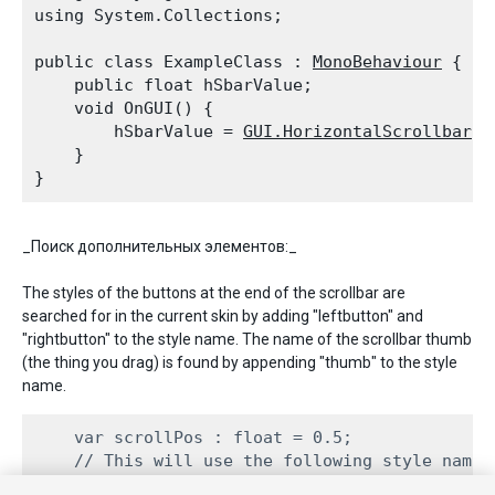
using System.Collections;
public class ExampleClass : 
MonoBehaviour
 {

    public float hSbarValue;

    void OnGUI() {

        hSbarValue = 
GUI.HorizontalScrollbar
(n
    }

_Поиск дополнительных элементов:_
The styles of the buttons at the end of the scrollbar are
searched for in the current skin by adding "leftbutton" and
"rightbutton" to the style name. The name of the scrollbar thumb
(the thing you drag) is found by appending "thumb" to the style
name.
    var scrollPos : float = 0.5;

    // This will use the following style names
    // MyScrollbarleftbutton    - Name of styl