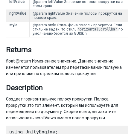
leftValue
@param leftValue Значение полосы прокрутки на л
евом краю.
rightValue
@param rightValue Значение полосы прокрутки на
правом краю.
style
@param style Стиль фона полосы прокрутки. Если
стиль не задан, то стиль
horizontalScrollbar
по
умолчанию берется из
GUISkin
.
Returns
float
@return Измененное значение. Данное значение
изменяется пользователем при перетаскивании ползунка
или при клике по стрелкам полосы прокрутки.
Description
Создает горизонтальную полосу прокрутки. Полоса
прокрутки это тот элемент, который вы используете для
перемещения по документу. Скорее всего, вы захотите
использовать scrollViews вместо полос прокрутки.
using UnityEngine;
