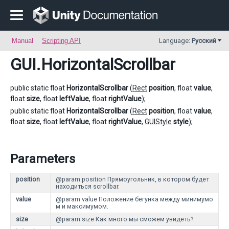
Manual
Scripting API
Language:
Русский
GUI
.HorizontalScrollbar
public static float
HorizontalScrollbar
(
Rect
position
, float
value
,
float
size
, float
leftValue
, float
rightValue
);
public static float
HorizontalScrollbar
(
Rect
position
, float
value
,
float
size
, float
leftValue
, float
rightValue
,
GUIStyle
style
);
Parameters
position
@param position Прямоугольник, в котором будет
находиться scrollbar.
value
@param value Положение бегунка между минимумо
м и максимумом.
size
@param size Как много мы сможем увидеть?