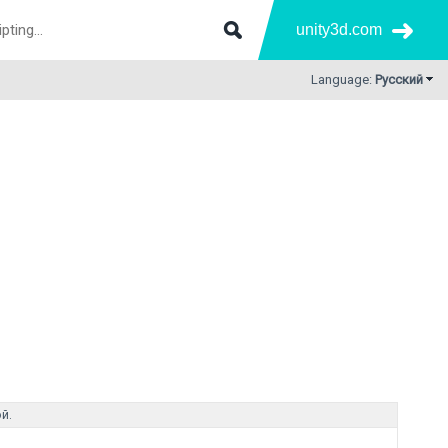
unity3d.com
Language:
Русский
й.