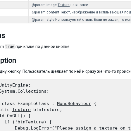
@param image
Texture
на кнопке.
@param content Текст, изображение и всплывающая под
@param style Используемый стиль. Если не задан, то ис
ns
urn
true
при клике по данной кнопке.
ption
дну кнопку. Пользователь щелкает по ней и сразу же что-то происх
UnityEngine;

System.Collections;
 class ExampleClass : 
MonoBehaviour
 {

blic 
Texture
 btnTexture;

id OnGUI() {

  if (!btnTexture) {

Debug.LogError
("Please assign a texture on t