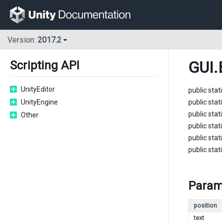
Version:
2017.2
GUI
.
Scripting API
UnityEditor
public stat
UnityEngine
public stat
public stat
Other
public stat
public stat
public stat
Param
position
text