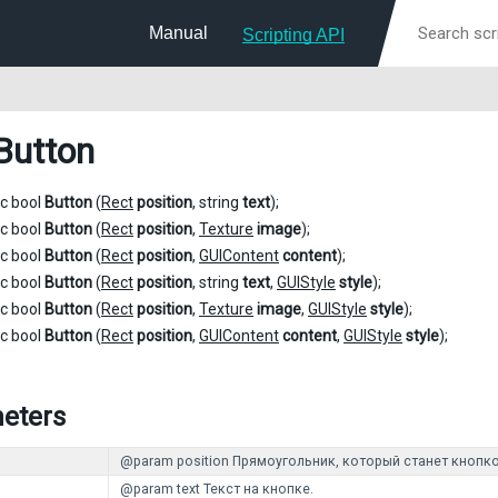
Manual
Scripting API
Button
ic bool
Button
(
Rect
position
, string
text
);
ic bool
Button
(
Rect
position
,
Texture
image
);
ic bool
Button
(
Rect
position
,
GUIContent
content
);
ic bool
Button
(
Rect
position
, string
text
,
GUIStyle
style
);
ic bool
Button
(
Rect
position
,
Texture
image
,
GUIStyle
style
);
ic bool
Button
(
Rect
position
,
GUIContent
content
,
GUIStyle
style
);
eters
@param position Прямоугольник, который станет кнопко
@param text Текст на кнопке.