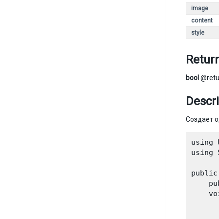
image
content
style
Retur
bool
@ret
Descri
Создает о
using 
using 
public
    pu
    vo
      