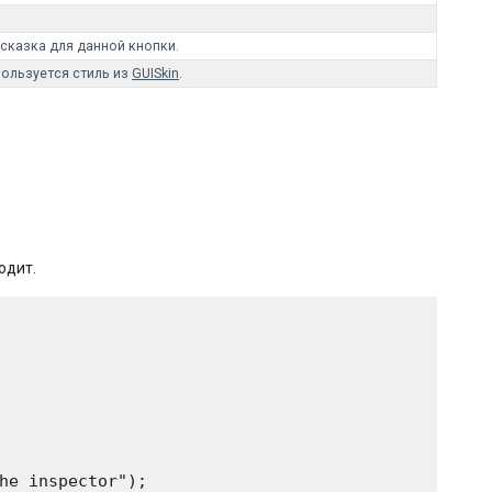
сказка для данной кнопки.
пользуется стиль из
GUISkin
.
одит.
he inspector");
