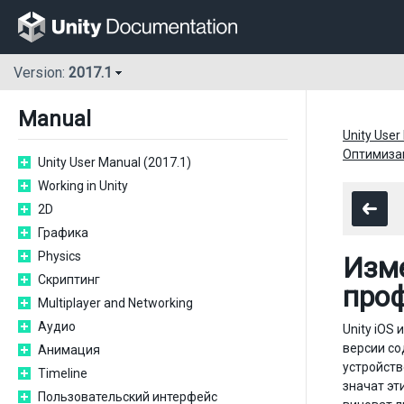
Version:
2017.1
Manual
Unity User
Оптимизац
Unity User Manual (2017.1)
Working in Unity
2D
Графика
Physics
Изме
Скриптинг
про
Multiplayer and Networking
Аудио
Unity iOS
версии со
Анимация
устройств
Timeline
значат эт
Пользовательский интерфейс