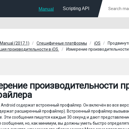
Scripting API
Manual
 Manual (2017.1)
Специфичные платформы
iOS
Продвинут
ия производительности в iOS.
Измерение производительности
рение производительности п
файлера
 и Android содержат встроенный профайлер. Он включён во все вер
держат расширенный профайлер). Встроенный профайлер вызывае
е. Эти сообщения пишутся каждые 30 секунд и дают представление о
и сообщения, но, как минимум, вы должны уметь быстро определять 