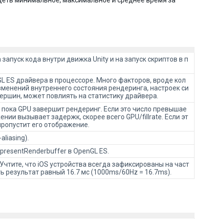
деть минимальное, максимальное и среднее время за
апуск кода внутри движка Unity и на запуск скриптов в п
L ES драйвера в процессоре. Много факторов, вроде кол
изменений внутреннего состояния рендеринга, настроек си
ершин, может повлиять на статистику драйвера.
 пока GPU завершит рендеринг. Если это число превышае
ении вызывает задержк, скорее всего GPU/fillrate. Если эт
пропустит его отображение.
liasing).
presentRenderbuffer в OpenGL ES.
чтите, что iOS устройства всегда зафиксированы на част
ть результат равный 16.7 мс (1000ms/60Hz = 16.7ms).