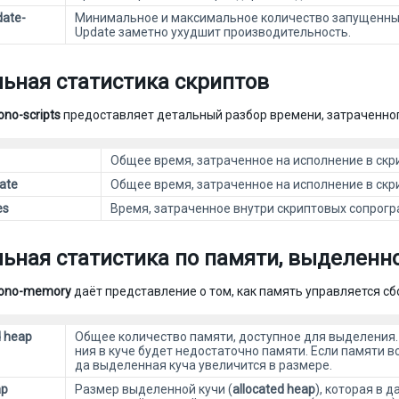
date-
Минимальное и максимальное количество запущенных 
Update заметно ухудшит производительность.
ьная статистика скриптов
no-scripts
предоставляет детальный разбор времени, затраченног
Общее время, затраченное на исполнение в скри
ate
Общее время, затраченное на исполнение в скри
es
Время, затраченное внутри скриптовых сопрогр
ьная статистика по памяти, выделенн
ono-memory
даёт представление о том, как память управляется с
d heap
Общее количество памяти, доступное для выделения.
ния в куче будет недостаточно памяти. Если памяти вс
да выделенная куча увеличится в размере.
ap
Размер выделенной кучи (
allocated heap
), которая в 