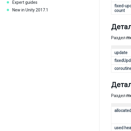
Expert guides
fixed-up
New in Unity 2017.1
count
Детал
Раздел
mo
update
fixedUpd
coroutin
Детал
Раздел
m
allocate
used he