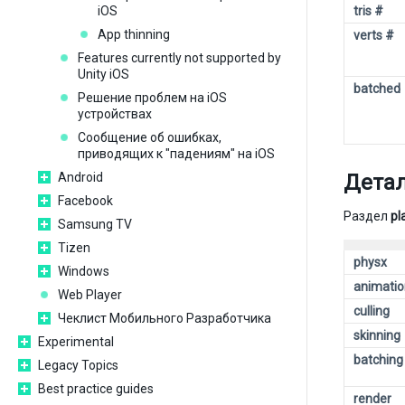
iOS
tris #
App thinning
verts #
Features currently not supported by
Unity iOS
batched
Решение проблем на iOS
устройствах
Сообщение об ошибках,
приводящих к "падениям" на iOS
Android
Детал
Facebook
Раздел
pl
Samsung TV
Tizen
physx
Windows
animatio
Web Player
culling
Чеклист Мобильного Разработчика
skinning
Experimental
batching
Legacy Topics
Best practice guides
render