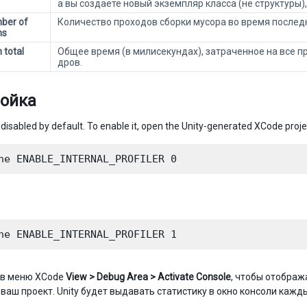
а вы создаёте новый экземпляр класса (не структуры)
ber of
Количество проходов сборки мусора во время последн
ns
n total
Общее время (в милисекундах), затраченное на все п
дров.
ойка
s disabled by default. To enable it, open the Unity-generated XCode proje
 в меню XCode
View > Debug Area > Activate Console
, чтобы отображ
 ваш проект. Unity будет выдавать статистику в окно консоли кажд