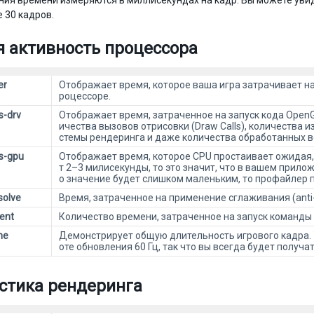
ния времени измеряются в миллисекундах на кадр. Вы можете уви
 30 кадров.
 активность процессора
er
Отображает время, которое ваша игра затрачивает на з
роцессоре.
s-drv
Отображает время, затраченное на запуск кода OpenG
ичества вызовов отрисовки (Draw Calls), количества 
стемы рендеринга и даже количества обработанных в
s-gpu
Отображает время, которое CPU простаивает ожидая,
т 2–3 милисекунды, то это значит, что в вашем прилож
о значение будет слишком маленьким, то профайлер 
solve
Время, затраченное на применение сглаживания (anti-a
ent
Количество времени, затраченное на запуск команды 
me
Демонстрирует общую длительность игрового кадра. У
оте обновления 60 Гц, так что вы всегда будет получа
стика рендеринга