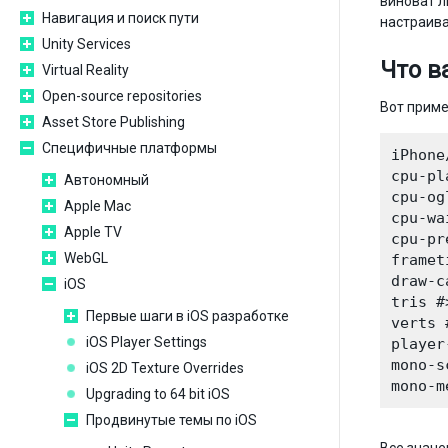
виноват л
Навигация и поиск пути
настраива
Unity Services
Что в
Virtual Reality
Open-source repositories
Вот прим
Asset Store Publishing
Специфичные платформы
iPhone
cpu-pl
Автономный
cpu-og
Apple Mac
cpu-wa
Apple TV
cpu-pr
WebGL
framet
draw-c
iOS
tris #
Первые шаги в iOS разработке
verts 
iOS Player Settings
player
mono-s
iOS 2D Texture Overrides
Upgrading to 64 bit iOS
Продвинутые темы по iOS