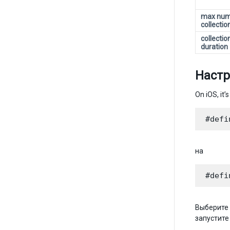
max num
collectio
collectio
duration
Настр
On iOS, it’
на
Выберите
запустите