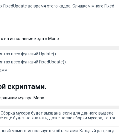
FixedUpdate во время этого кадра. Слишком много Fixed
о на исполнение кода в Mono:
птах всех функций Update().
птах всех функций FixedUpdate().
амм.
ой скриптами.
борщиком мусора Mono:
 Сборка мусора будет вызвана, если для данного выделе
ё ещё будет не хватать, даже после сборки мусора, то тог
данный момент используется объектами. Каждый раз, когд