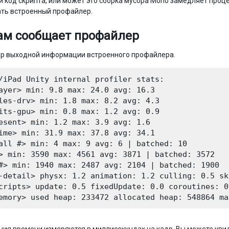
и код скрипта, или может это сборка мусора Mono замедляет проце
ть встроенный профайлер.
ам сообщает профайлер
ер выходной информации встроенного профайлера.
/iPad Unity internal profiler stats:

ayer> min: 9.8 max: 24.0 avg: 16.3

les-drv> min: 1.8 max: 8.2 avg: 4.3

its-gpu> min: 0.8 max: 1.2 avg: 0.9

esent> min: 1.2 max: 3.9 avg: 1.6

ime> min: 31.9 max: 37.8 avg: 34.1

all #> min: 4 max: 9 avg: 6 | batched: 10

> min: 3590 max: 4561 avg: 3871 | batched: 3572

#> min: 1940 max: 2487 avg: 2104 | batched: 1900

-detail> physx: 1.2 animation: 1.2 culling: 0.5 sk
cripts> update: 0.5 fixedUpdate: 0.0 coroutines: 0.