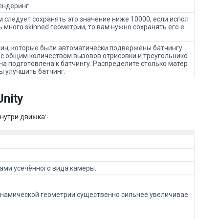
ендеринг.
 следует сохранять это значение ниже 10000, если испол
ь много skinned геометрии, то вам нужно сохранять его е
шин, которые были автоматически подвержены батчингу
 с общим количеством вызовов отрисовки и треугольнико
на подготовлена к батчингу. Распределите столько матер
ы улучшить батчинг.
nity
нутри движка:-
лами усечённого вида камеры.
динамической геометрии существенно сильнее увеличивае