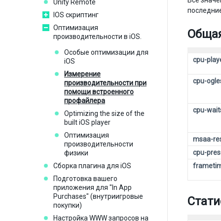
Все значе
Unity Remote
последние
IOS cкриптинг
Оптимизация
Общая
производительности в iOS.
Особые оптимизации для
cpu-play
iOS
Измерение
cpu-ogle
производительности при
помощи встроенного
профайлера
cpu-wait
Optimizing the size of the
built iOS player
Оптимизация
msaa-re
производительности
cpu-pres
физики
Сборка плагина для iOS
frameti
Подготовка вашего
приложения для "In App
Purchases" (внутриигровые
Стати
покупки)
Настройка WWW запросов на