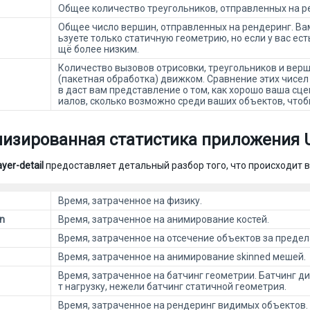
Общее количество треугольников, отправленных на р
Общее число вершин, отправленных на рендеринг. Вам
ьзуете только статичную геометрию, но если у вас ест
щё более низким.
Количество вызовов отрисовки, треугольников и вер
(пакетная обработка) движком. Сравнение этих чисел
в даст вам представление о том, как хорошо ваша сце
иалов, сколько возможно среди ваших объектов, чтоб
изированная статистика приложения U
ayer-detail
предоставляет детальный разбор того, что происходит в
Время, затраченное на физику.
n
Время, затраченное на анимирование костей.
Время, затраченное на отсечение объектов за преде
Время, затраченное на анимирование skinned мешей.
Время, затраченное на батчинг геометрии. Батчинг 
т нагрузку, нежели батчинг статичной геометрия.
Время, затраченное на рендеринг видимых объектов.