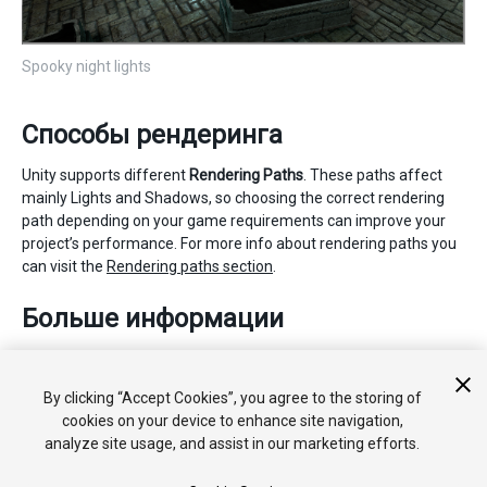
Spooky night lights
Способы рендеринга
Unity supports different
Rendering Paths
. These paths affect
mainly Lights and Shadows, so choosing the correct rendering
path depending on your game requirements can improve your
project’s performance. For more info about rendering paths you
can visit the
Rendering paths section
.
Больше информации
For more information on how lights work see the
Lighting
Overview
page. For more information about using the Light
By clicking “Accept Cookies”, you agree to the storing of
Component, check the
Lighting Reference
.
cookies on your device to enhance site navigation,
analyze site usage, and assist in our marketing efforts.