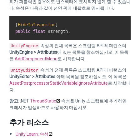
티가 퍼블릭인 경우에도 인스펙터에 표시되지 않게 할 수 있습니
다. 속성은 다음과 같이 선언 위에 대괄호로 명시됩니다.
[
HideInInspector
]
public
float
 strength
;
속성의 전체 목록은 스크립팅 API 레퍼런스의
UnityEngine
UnityEngine > Attributes
에 있는 목록을 참조하십시오. 이 목록
은
AddComponentMenu
로 시작합니다.
속성의 전체 목록은 스크립팅 API 레퍼런스의
UnityEditor
UnityEditor > Attributes
아래 목록을 참조하십시오. 이 목록은
AssetPostprocessorStaticVariableIgnoreAttribute
로 시작합니
다.
참고:
.NET
ThreadStatic
속성을 Unity 스크립트에 추가하면
크래시가 발생하므로 사용하지 마십시오.
추가 리소스
Unity Learn: 속성