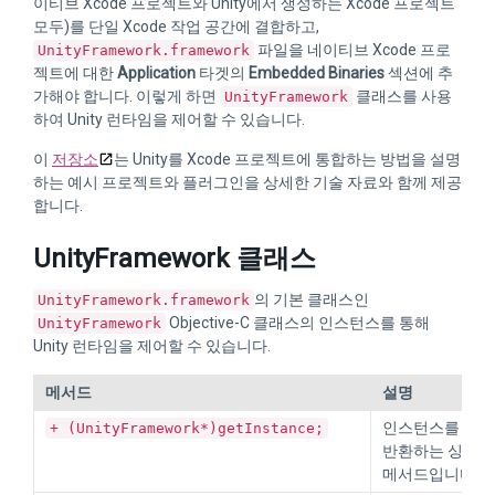
이티브 Xcode 프로젝트와 Unity에서 생성하는 Xcode 프로젝트
모두)를 단일 Xcode 작업 공간에 결합하고,
파일을 네이티브 Xcode 프로
UnityFramework.framework
젝트에 대한
Application
타겟의
Embedded Binaries
섹션에 추
가해야 합니다. 이렇게 하면
클래스를 사용
UnityFramework
하여 Unity 런타임을 제어할 수 있습니다.
이
저장소
는 Unity를 Xcode 프로젝트에 통합하는 방법을 설명
하는 예시 프로젝트와 플러그인을 상세한 기술 자료와 함께 제공
합니다.
UnityFramework 클래스
의 기본 클래스인
UnityFramework.framework
Objective-C 클래스의 인스턴스를 통해
UnityFramework
Unity 런타임을 제어할 수 있습니다.
메서드
설명
인스턴스를
+ (UnityFramework*)getInstance;
Uni
반환하는 싱글톤
메서드입니다.