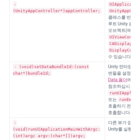
-
UIApplicatio
(UnityAppController*)appController;
UnityAppCont
클래스를 반환합
루트 Unity 클
오브젝트(예:
UI
UIViewContro
CADisplayLin
DisplayConne
수 있습니다.
Unity 런타임이
D
- (void)setDataBundleId:(const
번들을 설정합니
char*)bundleId;
Data 폴더
에 대
참조하십시오.
runUIApplica
또는
runEmbed
호출하기 전에 
호출합니다.
다른 뷰가 없는
-
Unity를 실행하
(void)runUIApplicationMainWithArgc:
(int)argc argv:(char*[])argv;