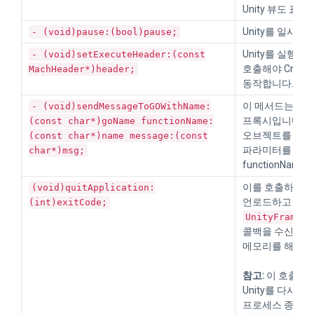
Unity 뷰도 표시
Unity를 일시 
- (void)pause:(bool)pause;
Unity를 실행하
- (void)setExecuteHeader:(const
호출해야 CrashR
MachHeader*)header;
동작합니다.
이 메서드는
Uni
- (void)sendMessageToGOWithName:
프록시입니다. 
(const char*)goName functionName:
오브젝트를 찾고,
(const char*)name message:(const
파라미터를 사
char*)msg;
functionNam
이를 호출하여 Un
(void)quitApplication:
언로드하고 Uni
(int)exitCode;
UnityFramewo
콜백을 수신합니다.
메모리를 해제합
참고:
이 호출 후
Unity를 다시 
프로세스 종료를