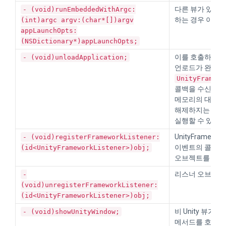
다른 뷰가 있을 때
- (void)runEmbeddedWithArgc:
하는 경우 이 메
(int)argc argv:(char*[])argv
appLaunchOpts:
(NSDictionary*)appLaunchOpts;
이를 호출하여 U
- (void)unloadApplication;
언로드가 완료된
UnityFramewo
콜백을 수신합니다
메모리의 대부분
해제하지는 않습니다
실행할 수 있습니
UnityFramew
- (void)registerFrameworkListener:
이벤트의 콜백을
(id<UnityFrameworkListener>)obj;
오브젝트를 등록
리스너 오브젝트
-
(void)unregisterFrameworkListener:
(id<UnityFrameworkListener>)obj;
비 Unity 뷰가
- (void)showUnityWindow;
메서드를 호출하