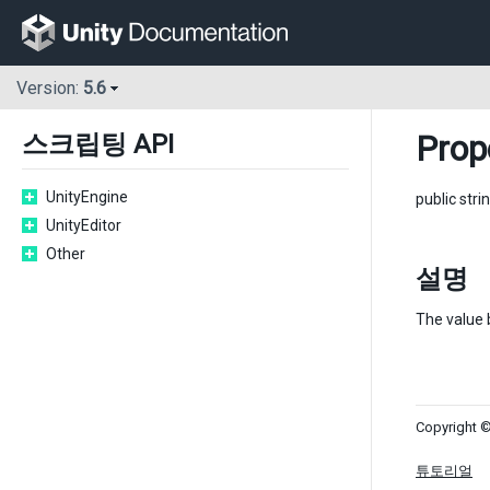
Version:
5.6
Prop
스크립팅 API
UnityEngine
public stri
UnityEditor
Other
설명
The value 
Copyright ©
튜토리얼