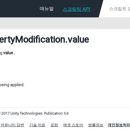
매뉴얼
스크립팅 API
ertyModification
.value
ng
value
;
being applied.
 2017 Unity Technologies. Publication 5.6
커뮤니티 답변
기술 자료
포럼
에셋 스토어
법률정보
개인정보처