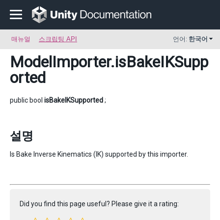
매뉴얼
스크립팅 API
언어:
한국어
ModelImporter
.isBakeIKSupp
orted
public bool
isBakeIKSupported
;
설명
Is Bake Inverse Kinematics (IK) supported by this importer.
Did you find this page useful? Please give it a rating: