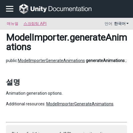
매뉴얼
스크립팅 API
언어:
한국어
ModelImporter
.generateAnim
ations
public
ModelImporterGenerateAnimations
generateAnimations
;
설명
Animation generation options.
Additional resources:
ModelImporterGenerateAnimations
.