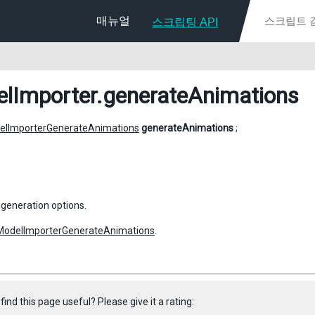
매뉴얼
스크립팅 API
lImporter
.generateAnimations
elImporterGenerateAnimations
generateAnimations
;
generation options.
ModelImporterGenerateAnimations
.
find this page useful? Please give it a rating: