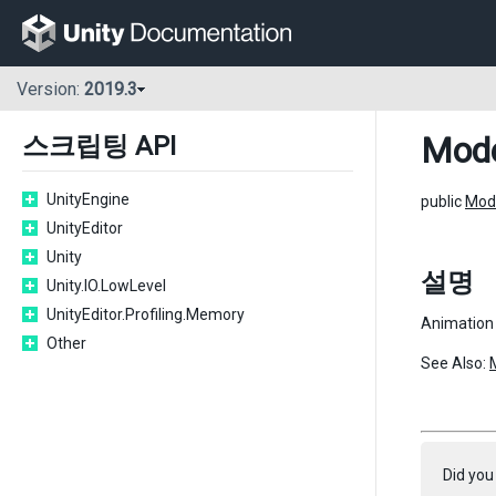
Version:
2019.3
Mode
스크립팅 API
UnityEngine
public
Mod
UnityEditor
Unity
설명
Unity.IO.LowLevel
UnityEditor.Profiling.Memory
Animation 
Other
See Also:
Did you 