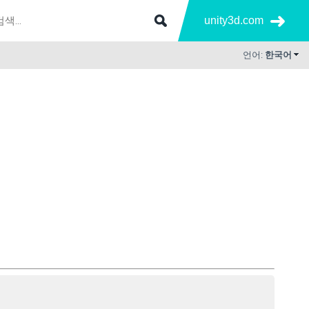
unity3d.com
언어:
한국어