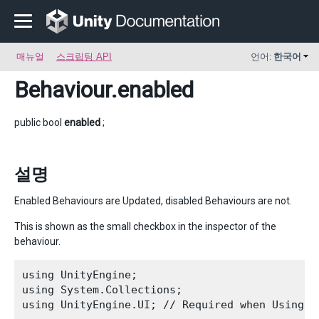
매뉴얼
스크립팅 API
언어:
한국어
Behaviour
.enabled
public bool
enabled
;
설명
Enabled Behaviours are Updated, disabled Behaviours are not.
This is shown as the small checkbox in the inspector of the
behaviour.
using UnityEngine;

using System.Collections;

using UnityEngine.UI; // Required when Using U