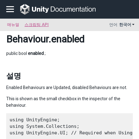
매뉴얼
스크립팅 API
언어:
한국어
Behaviour
.enabled
public bool
enabled
;
설명
Enabled Behaviours are Updated, disabled Behaviours are not.
This is shown as the small checkbox in the inspector of the
behaviour.
using UnityEngine;

using System.Collections;

using UnityEngine.UI; // Required when Using U