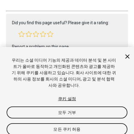
Did you find this page useful? Please give it a rating:
Report a problem on this page
우리는 소셜 미디어 기능의 제공과 데이터 분석 및 본 사이
트가 올바로 동작하고 개인화된 콘텐츠와 광고를 제공하
기 위해 쿠키를 사용하고 있습니다. 회사 사이트에 대한 귀
하의 사용 정보를 회사의 소셜 미디어, 광고 및 분석 협력
사와 공유합니다.
Copyright © 2022 Unity Technologies. Publication 2023.2
튜토리얼
커뮤니티 답변
기술 자료
포럼
에셋 스토어
상표
쿠키 설정
및 이용약관
법률정보
개인정보처리방침
쿠키
내 개인정보 판
매 금지
쿠키 기본 설정
모두 거부
모든 쿠키 허용