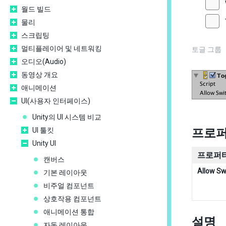
월드 빌드
물리
스크립팅
멀티플레이어 및 네트워킹
토글 그룹
오디오(Audio)
동영상 개요
애니메이션
UI(사용자 인터페이스)
Unity의 UI 시스템 비교
UI 툴킷
프로
Unity UI
프로퍼티
캔버스
Allow Sw
기본 레이아웃
비주얼 컴포넌트
상호작용 컴포넌트
애니메이션 통합
설명
자동 레이아웃