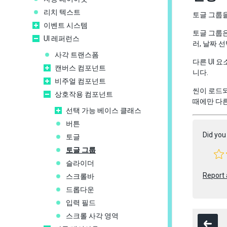
리치 텍스트
토글 그룹
이벤트 시스템
토글 그룹은
UI 레퍼런스
러, 날짜 
사각 트랜스폼
다른 UI 요
캔버스 컴포넌트
니다.
비주얼 컴포넌트
씬이 로드되
상호작용 컴포넌트
때에만 다른
선택 가능 베이스 클래스
버튼
Did you 
토글
토글 그룹
슬라이더
Report 
스크롤바
드롭다운
입력 필드
스크롤 사각 영역