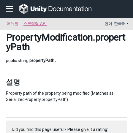
매뉴얼
스크립팅 API
언어:
한국어
PropertyModification
.propert
yPath
public string
propertyPath
;
설명
Property path of the property being modified (Matches as
SerializedProperty.propertyPath).
Did you find this page useful? Please give it a rating: