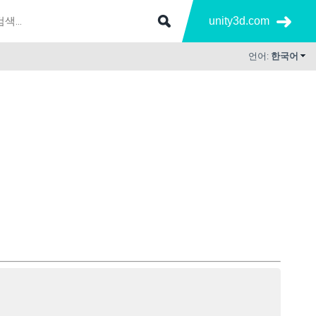
unity3d.com
언어:
한국어