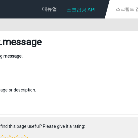
매뉴얼
스크립팅 API
.message
ng
message
;
age or description.
find this page useful? Please give it a rating: