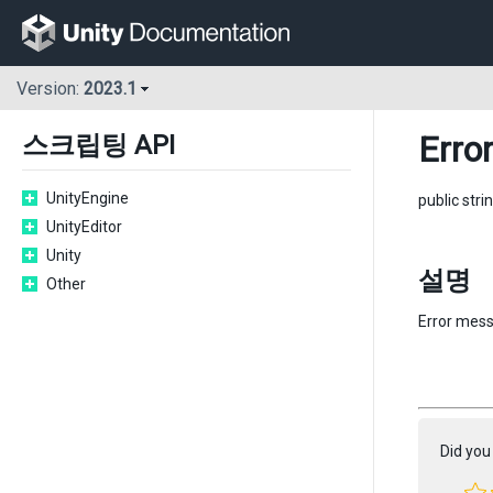
Version:
2023.1
Error
스크립팅 API
UnityEngine
public stri
UnityEditor
Unity
설명
Other
Error mess
Did you 