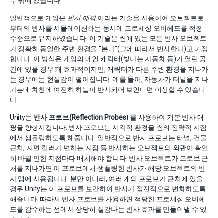
수 밖에 없습니다.
일반적으로 게임은
반사 매핑
이라는 기술을 사용하여 오브젝트로
부터의 반사를 시뮬레이션하는 동시에 프로세싱 오버헤드를 적정
수준으로 유지하였습니다. 이 기술은 씬에 있는 모든 반사 오브젝트
가 정확히 동일한 주변 환경을 “본다”(그에 따라서 반사한다)고 가정
합니다. 이 방식은 게임의 메인 캐릭터(빛나는 자동차 등)가 열린 공
간에 있을 경우 꽤 효과적이지만, 캐릭터가 다른 주변 환경을 지나가
는 경우에는 현실감이 떨어집니다. 예를 들어, 자동차가 터널을 지나
가는데 차창에 여전히 하늘이 반사되어 보인다면 이상할 수 있습니
다.
Unity는
반사 프로브(Reflection Probes)
를 사용하여 기본 반사 매
핑을 향상시킵니다. 반사 프로브는 시각적 환경을 씬의 전략적 지점
에서 샘플링하도록 해줍니다. 일반적으로 반사 프로브는 터널, 건물
근처, 지면 컬러가 변하는 지점 등 반사하는 오브젝트의 외관이 확연
히 바뀔 만한 지점마다 배치해야 합니다. 반사 오브젝트가 프로브 근
처를 지나가면 이 프로브에서 샘플링한 반사가 해당 오브젝트의 반
사 맵에 사용됩니다. 뿐만 아니라, 여러 개의 프로브가 근처에 있을
경우 Unity는 이 프로브를 보간하여 반사가 점진적으로 변화하도록
해줍니다. 따라서 반사 프로브를 사용하면 적당한 프로세싱 오버헤
드를 감수하는 선에서 상당히 실감나는 반사 효과를 만들어낼 수 있