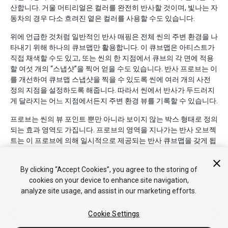
산합니다. 거울 머티리얼은 컬러를 완전히 반사할 것이며, 빛나는 자
동차의 경우 다소 흐려진 옅은 컬러를 사용할 수도 있습니다.
위에 언급한 것처럼 일반적인 반사 매핑은 전체 씬의 주변 환경을 나
타내기 위해 하나의 큐브맵만 활용합니다. 이 큐브맵은 아티스트가
직접 채색할 수도 있고, 또는 씬의 한 지점에서 큐브의 각 면에 적용
할 여섯 개의 “스냅샷”을 찍어 얻을 수도 있습니다. 반사 프로브는 이
를 개선하여 큐브맵 스냅샷을 찍을 수 있도록 씬에 여러 개의 사전
정의 지점을 설정하도록 해줍니다. 따라서 씬에서 반사가 두드러지
게 달라지는 어느 지점에서든지 주변 환경 뷰를 기록할 수 있습니다.
프로브는 씬의 뷰 포인트 뿐만 아니라 보이지 않는 박스 형태로 정의
되는 효과 영역도 가집니다. 프로브의 영역을 지나가는 반사 오브젝
트는 이 프로브에 의해 일시적으로 제공되는 반사 큐브맵을 갖게 됩
니다. 오브젝트가 하나의 영역에서 다른 영역으로 이동함에 따라 이
큐브맵 역시 그에 맞게 변화합니다.
By clicking “Accept Cookies”, you agree to the storing of
cookies on your device to enhance site navigation,
analyze site usage, and assist in our marketing efforts.
Cookie Settings