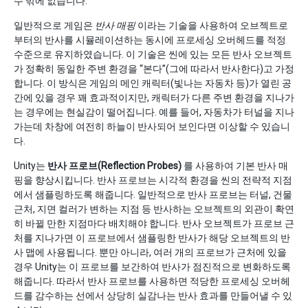
수 밖에 없습니다.
일반적으로 게임은
반사 매핑
이라는 기술을 사용하여 오브젝트로
부터의 반사를 시뮬레이션하는 동시에 프로세싱 오버헤드를 적정
수준으로 유지하였습니다. 이 기술은 씬에 있는 모든 반사 오브젝트
가 정확히 동일한 주변 환경을 “본다”(그에 따라서 반사한다)고 가정
합니다. 이 방식은 게임의 메인 캐릭터(빛나는 자동차 등)가 열린 공
간에 있을 경우 꽤 효과적이지만, 캐릭터가 다른 주변 환경을 지나가
는 경우에는 현실감이 떨어집니다. 예를 들어, 자동차가 터널을 지나
가는데 차창에 여전히 하늘이 반사되어 보인다면 이상할 수 있습니
다.
Unity는
반사 프로브(Reflection Probes)
를 사용하여 기본 반사 매
핑을 향상시킵니다. 반사 프로브는 시각적 환경을 씬의 전략적 지점
에서 샘플링하도록 해줍니다. 일반적으로 반사 프로브는 터널, 건물
근처, 지면 컬러가 변하는 지점 등 반사하는 오브젝트의 외관이 확연
히 바뀔 만한 지점마다 배치해야 합니다. 반사 오브젝트가 프로브 근
처를 지나가면 이 프로브에서 샘플링한 반사가 해당 오브젝트의 반
사 맵에 사용됩니다. 뿐만 아니라, 여러 개의 프로브가 근처에 있을
경우 Unity는 이 프로브를 보간하여 반사가 점진적으로 변화하도록
해줍니다. 따라서 반사 프로브를 사용하면 적당한 프로세싱 오버헤
드를 감수하는 선에서 상당히 실감나는 반사 효과를 만들어낼 수 있