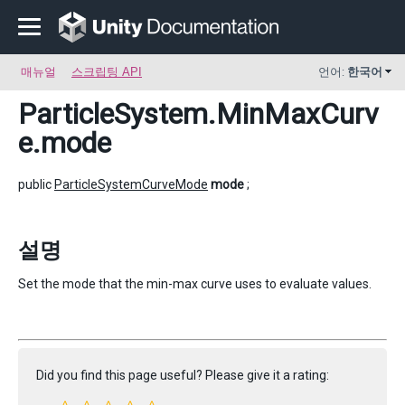
매뉴얼
스크립팅 API
언어:
한국어
ParticleSystem.MinMaxCurv
e
.mode
public
ParticleSystemCurveMode
mode
;
설명
Set the mode that the min-max curve uses to evaluate values.
Did you find this page useful? Please give it a rating: