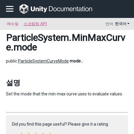
매뉴얼
스크립팅 API
언어:
한국어
ParticleSystem.MinMaxCurv
e
.mode
public
ParticleSystemCurveMode
mode
;
설명
Set the mode that the min-max curve uses to evaluate values.
Did you find this page useful? Please give it a rating: