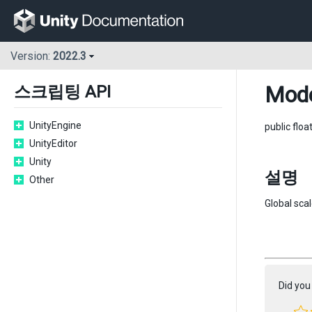
Version:
2022.3
Mode
스크립팅 API
UnityEngine
public floa
UnityEditor
Unity
설명
Other
Global scal
Did you 