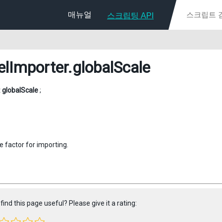
매뉴얼
스크립팅 API
lImporter
.globalScale
t
globalScale
;
e factor for importing.
find this page useful? Please give it a rating: