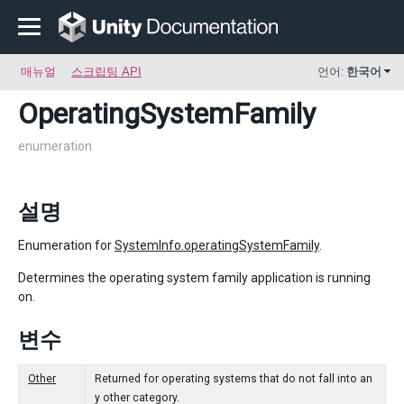
매뉴얼
스크립팅 API
언어:
한국어
OperatingSystemFamily
enumeration
설명
Enumeration for
SystemInfo.operatingSystemFamily
.
Determines the operating system family application is running
on.
변수
Other
Returned for operating systems that do not fall into an
y other category.