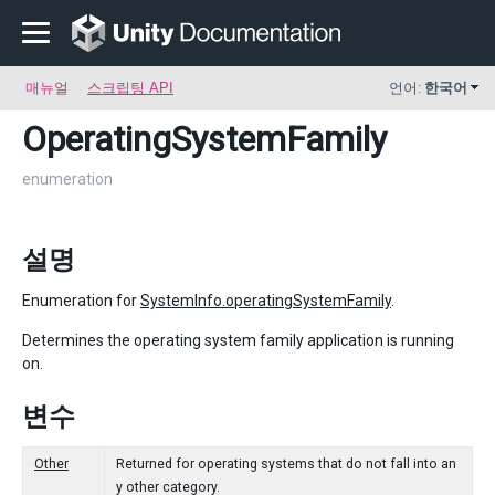
매뉴얼
스크립팅 API
언어:
한국어
OperatingSystemFamily
enumeration
설명
Enumeration for
SystemInfo.operatingSystemFamily
.
Determines the operating system family application is running
on.
변수
Other
Returned for operating systems that do not fall into an
y other category.