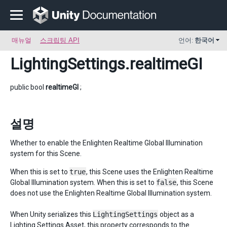
매뉴얼
스크립팅 API
언어:
한국어
LightingSettings
.realtimeGI
public bool
realtimeGI
;
설명
Whether to enable the Enlighten Realtime Global Illumination
system for this Scene.
When this is set to
true
, this Scene uses the Enlighten Realtime
Global Illumination system. When this is set to
false
, this Scene
does not use the Enlighten Realtime Global Illumination system.
When Unity serializes this
LightingSettings
object as a
Lighting Settings Asset
, this property corresponds to the