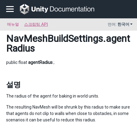
매뉴얼
스크립팅 API
언어:
한국어
NavMeshBuildSettings
.agent
Radius
public float
agentRadius
;
설명
The radius of the agent for baking in world units.
The resulting NavMesh will be shrunk by this radius to make sure
that agents do not clip to walls when close to obstacles, in some
scenarios it can be useful to reduce this radius.