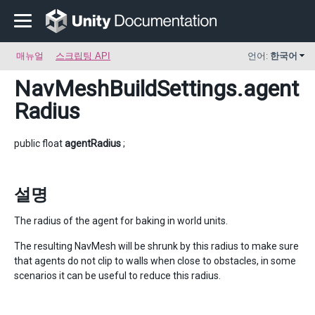
매뉴얼
스크립팅 API
언어:
한국어
NavMeshBuildSettings
.agent
Radius
public float
agentRadius
;
설명
The radius of the agent for baking in world units.
The resulting NavMesh will be shrunk by this radius to make sure
that agents do not clip to walls when close to obstacles, in some
scenarios it can be useful to reduce this radius.