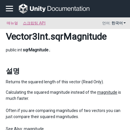
매뉴얼
스크립팅 API
언어:
한국어
Vector3Int
.sqrMagnitude
public int
sqrMagnitude
;
설명
Returns the squared length of this vector (Read Only).
Calculating the squared magnitude instead of the
magnitude
is
much faster.
Often if you are comparing magnitudes of two vectors you can
just compare their squared magnitudes.
See Also:
magnitude
.