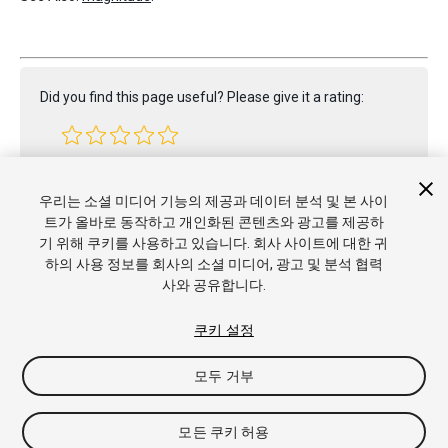
Did you find this page useful? Please give it a rating:
Report a problem on this page
우리는 소셜 미디어 기능의 제공과 데이터 분석 및 본 사이
트가 올바로 동작하고 개인화된 콘텐츠와 광고를 제공하
기 위해 쿠키를 사용하고 있습니다. 회사 사이트에 대한 귀
하의 사용 정보를 회사의 소셜 미디어, 광고 및 분석 협력
사와 공유합니다.
Copyright © 2022 Unity Technologies. Publication 2022.1
쿠키 설정
튜토리얼
커뮤니티 답변
기술 자료
포럼
에셋 스토어
상표
및 이용약관
법률정보
개인정보처리방침
쿠키
내 개인정보 판
모두 거부
매 금지
쿠키 기본 설정
모든 쿠키 허용