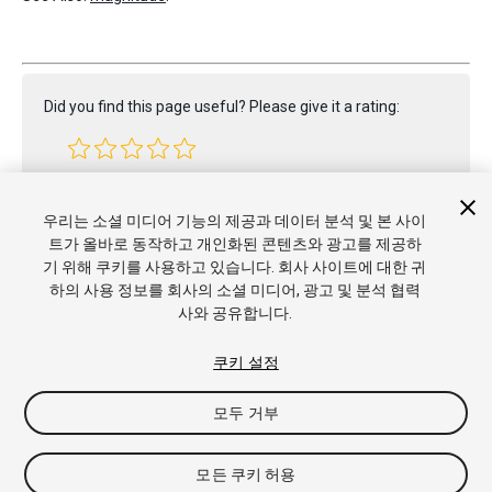
Did you find this page useful? Please give it a rating:
Report a problem on this page
우리는 소셜 미디어 기능의 제공과 데이터 분석 및 본 사이
트가 올바로 동작하고 개인화된 콘텐츠와 광고를 제공하
기 위해 쿠키를 사용하고 있습니다. 회사 사이트에 대한 귀
하의 사용 정보를 회사의 소셜 미디어, 광고 및 분석 협력
사와 공유합니다.
Copyright © 2021 Unity Technologies. Publication 2021.2
쿠키 설정
튜토리얼
커뮤니티 답변
기술 자료
포럼
에셋 스토어
상표
및 이용약관
법률정보
개인정보처리방침
쿠키
내 개인정보 판
모두 거부
매 금지
쿠키 기본 설정
모든 쿠키 허용