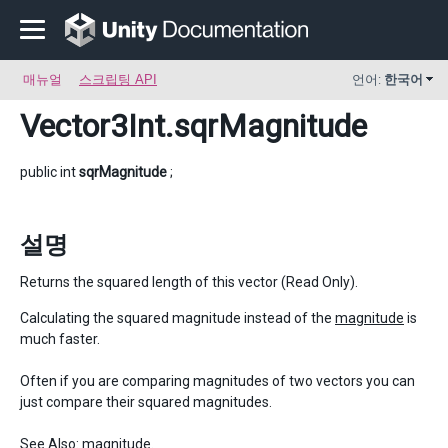
매뉴얼
스크립팅 API
언어:
한국어
Vector3Int
.sqrMagnitude
public int
sqrMagnitude
;
설명
Returns the squared length of this vector (Read Only).
Calculating the squared magnitude instead of the
magnitude
is
much faster.
Often if you are comparing magnitudes of two vectors you can
just compare their squared magnitudes.
See Also:
magnitude
.