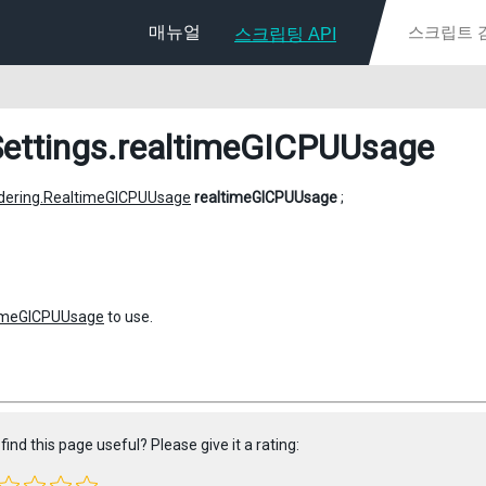
매뉴얼
스크립팅 API
Settings
.realtimeGICPUUsage
dering.RealtimeGICPUUsage
realtimeGICPUUsage
;
imeGICPUUsage
to use.
find this page useful? Please give it a rating: