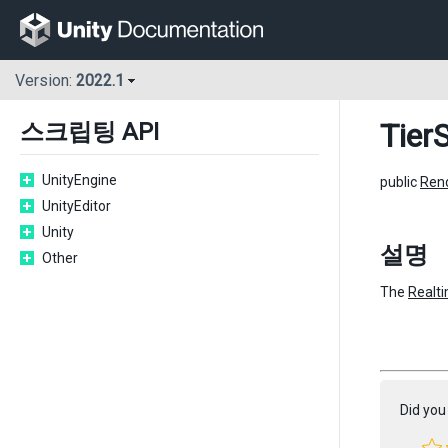
Version:
2022.1
Tier
스크립팅 API
UnityEngine
public
Ren
UnityEditor
Unity
설명
Other
The
Realt
Did you 