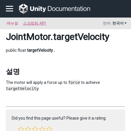
매뉴얼
스크립팅 API
언어:
한국어
JointMotor
.targetVelocity
public float
targetVelocity
;
설명
The motor will apply a force up to
force
to achieve
targetVelocity
.
Did you find this page useful? Please give it a rating: