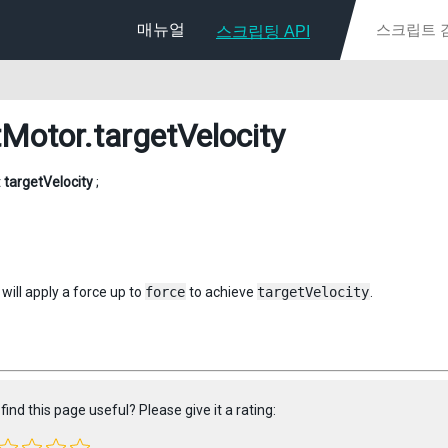
매뉴얼
스크립팅 API
tMotor
.targetVelocity
t
targetVelocity
;
will apply a force up to
force
to achieve
targetVelocity
.
find this page useful? Please give it a rating: