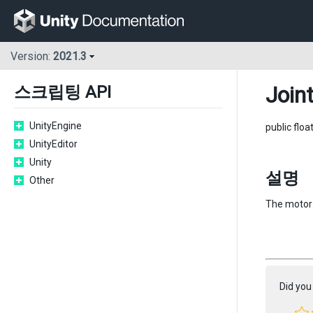
Version:
2021.3
Join
스크립팅 API
UnityEngine
public floa
UnityEditor
Unity
설명
Other
The motor 
Did you 